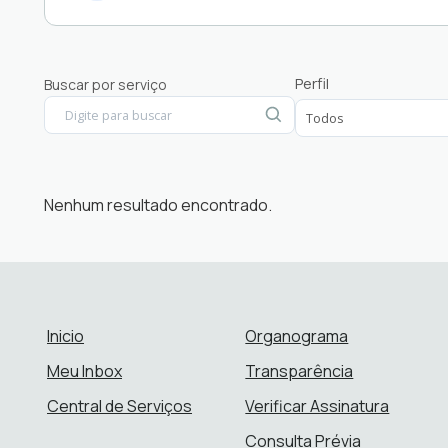
Alvarás
Perfil
Buscar por serviço
Auxílios
Controle Interno - Ouvidoria e Pedidos de Info
Cultura e Turismo
Engenharia e Planejamento
Nenhum resultado encontrado.
Inicio
Organograma
Meu Inbox
Transparência
Central de Serviços
Verificar Assinatura
Consulta Prévia