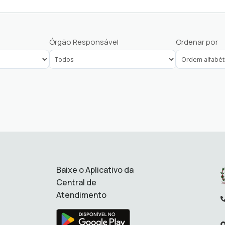
Finanças, Tributação, Arr
Órgão Responsável
Ordenar por
Licenciamento Ambiental
rmação
Protocolo Geral
Saúde
Tecnologia da Informação
Baixe o Aplicativo da
Central de
Atendimento
Te