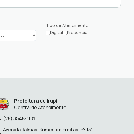
ecadação e Taxas Municipais
Tipo de Atendimento
Digital
Presencial
Filtrar
Filtrar
serviços
serviços
com
com
atendimento
atendimento
digital
presencial
Prefeitura de Irupi
Central de Atendimento
(28) 3548-1101
lefone:
Avenida Jalmas Gomes de Freitas, n° 151